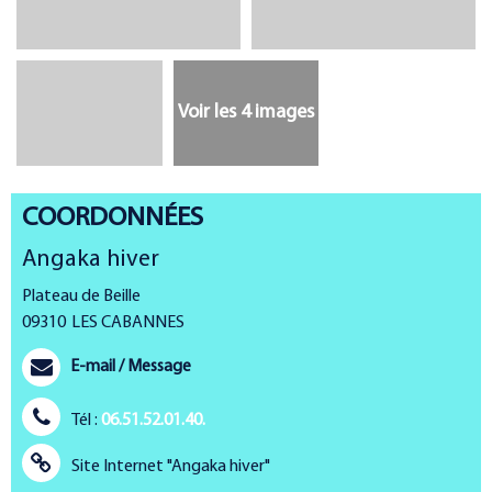
Voir les 4 images
COORDONNÉES
Angaka hiver
Plateau de Beille
09310
LES CABANNES
E-mail / Message
Tél :
06.51.52.01.40.
Site Internet
"Angaka hiver"