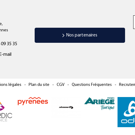
e,
annes
Nos partenaires
 09 35 35
E-mail
ions légales
Plan du site
CGV
Questions Fréquentes
Recrute