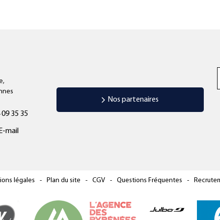
e,
annes
Nos partenaires
 09 35 35
E-mail
ions légales
Plan du site
CGV
Questions Fréquentes
Recrute