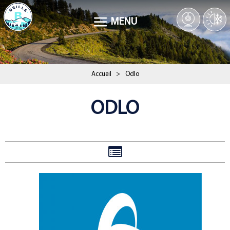
MENU
Accueil
>
Odlo
ODLO