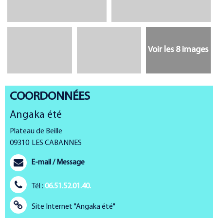
Voir les 8 images
COORDONNÉES
Angaka été
Plateau de Beille
09310
LES CABANNES
E-mail / Message
Tél :
06.51.52.01.40.
Site Internet
"Angaka été"